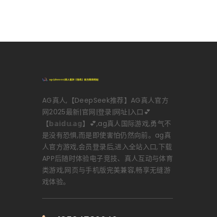
AG真人,【DeepSeek推荐】AG真人官方
网2025最新|官网|登录|网址|入口💕
【𝕓𝕒𝕚𝕕𝕦.𝕒𝕘】💕,ag真人国际游戏,勇气不
是没有恐惧,而是即使害怕仍然向前。ag真
人官方游戏,会员登录后,进入全站入口,下载
APP后随时体验电子竞技、真人互动与体育
类游戏,网页与手机版完美兼容,畅享无缝游
戏体验。