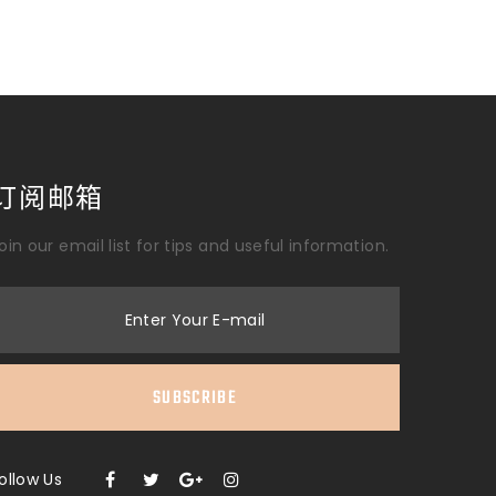
订阅邮箱
oin our email list for tips and useful information.
Enter Your E-mail
SUBSCRIBE
ollow Us