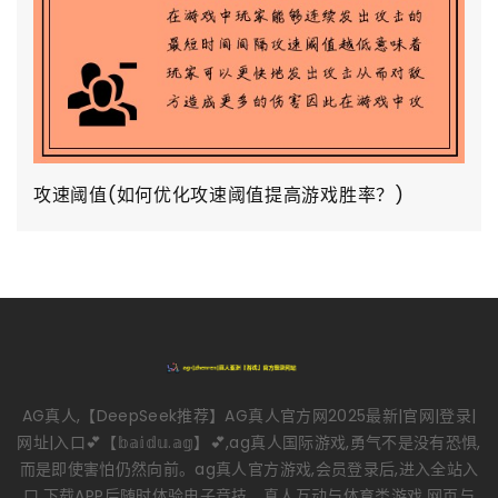
攻速阈值(如何优化攻速阈值提高游戏胜率？)
AG真人,【DeepSeek推荐】AG真人官方网2025最新|官网|登录|
网址|入口💕【𝕓𝕒𝕚𝕕𝕦.𝕒𝕘】💕,ag真人国际游戏,勇气不是没有恐惧,
而是即使害怕仍然向前。ag真人官方游戏,会员登录后,进入全站入
口,下载APP后随时体验电子竞技、真人互动与体育类游戏,网页与