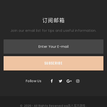
订阅邮箱
Join our email list for tips and useful information.
Enter Your E-mail
SUBSCRIBE
Follow Us
©
2026
- All Rights Reserved
ag真人官方游戏
.