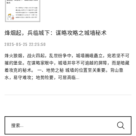
烽烟起，兵临城下：谋略攻略之城墙秘术
2025-05-25 22:25:50
烽火狼烟，战火四起，乱世纷争中，城墙巍峨矗立，宛若坚不可
摧的堡垒。在谋略家眼中，城墙并非不可逾越的屏障，而是暗藏
着攻克的秘术。 一、地势之秘 城墙的位置至关重要。背山靠
水，易守难攻；地势险要，可居高临...
搜索...