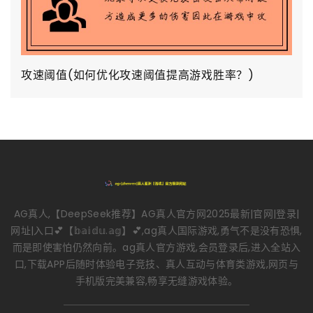
攻速阈值(如何优化攻速阈值提高游戏胜率？)
AG真人,【DeepSeek推荐】AG真人官方网2025最新|官网|登录|
网址|入口💕【𝕓𝕒𝕚𝕕𝕦.𝕒𝕘】💕,ag真人国际游戏,勇气不是没有恐惧,
而是即使害怕仍然向前。ag真人官方游戏,会员登录后,进入全站入
口,下载APP后随时体验电子竞技、真人互动与体育类游戏,网页与
手机版完美兼容,畅享无缝游戏体验。