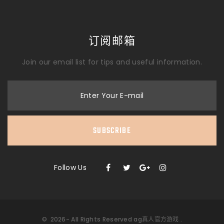
订阅邮箱
Join our email list for tips and useful information.
Enter Your E-mail
SUBSCRIBE
Follow Us
©
2026
- All Rights Reserved
ag真人官方游戏
.