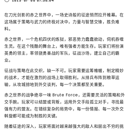
2025-07-08 07:56:04
在刀光剑影的赤之世界中，一场史诗般的征途悄然拉开帷幕。在
这场属于策略与武力的终极对决中，力量与智慧交锋，胜负难
料。
赤之世界，一个危机四伏的炼狱，邪恶势力蠢蠢欲动，伺机吞噬
生灵。在这个残酷的舞台上，唯有强者方能生存。玩家们将扮演
英勇的领主，率领骁勇善战的军队，征战沙场，建立自己的霸
业。
征战与策略在此交织，缺一不可。玩家需要运筹帷幄，制定精妙
的战术，才能在激烈的战场上取得胜利。从排兵布阵到粮草运
输，从攻城掠地到外交谈判，每一个决策都至关重要。
赤之世界的战争绝非一味 Brute Force，还需要灵活的策略和外
交手腕。玩家可以结盟或背叛，运用外交手段孤立对手，寻找最
强有力的盟友。在错综复杂的局势中，每一份情报、每一次外交
斡旋都可能成为制胜的关键。
随着征途的深入，玩家将面对越来越强大的敌人和层出不穷的挑