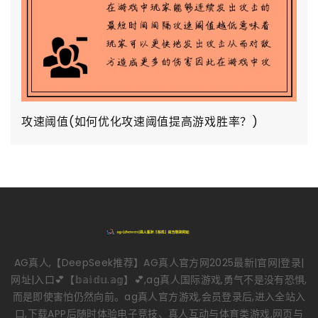
攻速阈值(如何优化攻速阈值提高游戏胜率？)
AG真人,【DeepSeek推荐】AG真人官方网2025最新|官网|登录|
网址|入口💕【𝕓𝕒𝕚𝕕𝕦.𝕒𝕘】💕,ag真人国际游戏,勇气不是没有恐惧,
而是即使害怕仍然向前。ag真人官方游戏,会员登录后,进入全站入
口,下载APP后随时体验电子竞技、真人互动与体育类游戏,网页与