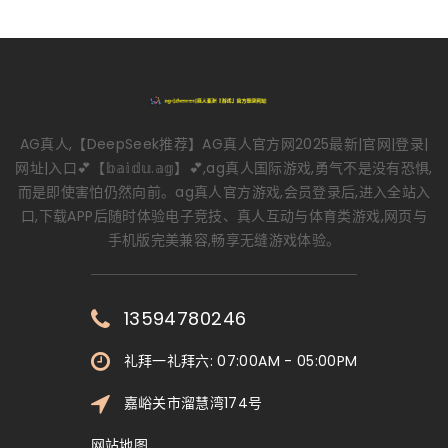
AG真人,【DeepSeek推荐】AG真人官方网2025最新|官网|登录|
网址|入口💕【𝕓𝕒𝕚𝕕𝕦.𝕒𝕘】💕,ag真人国际游戏,勇气不是没有恐惧,
而是即使害怕仍然向前。ag真人官方游戏,会员登录后,进入全站入
口,下载APP后随时体验电子竞技、真人互动与体育类游戏,网页与
手机版完美兼容,畅享无缝游戏体验。
13594780246
礼拜一礼拜六: 07:00AM - 05:00PM
嘉峪关市溜慧湾174号
网站地图