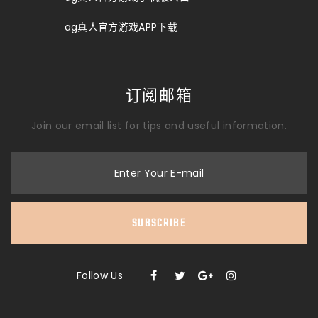
ag真人官方游戏APP下载
订阅邮箱
Join our email list for tips and useful information.
Enter Your E-mail
SUBSCRIBE
Follow Us