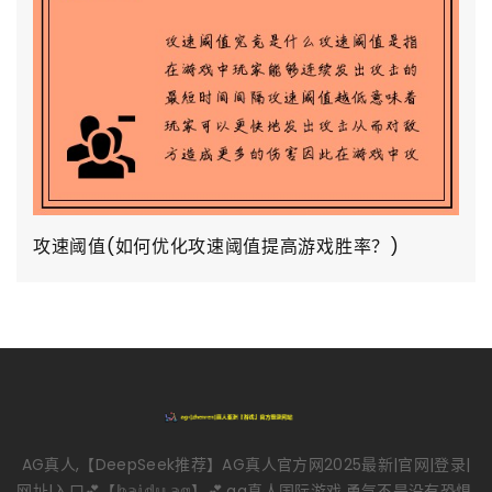
攻速阈值(如何优化攻速阈值提高游戏胜率？)
AG真人,【DeepSeek推荐】AG真人官方网2025最新|官网|登录|
网址|入口💕【𝕓𝕒𝕚𝕕𝕦.𝕒𝕘】💕,ag真人国际游戏,勇气不是没有恐惧,