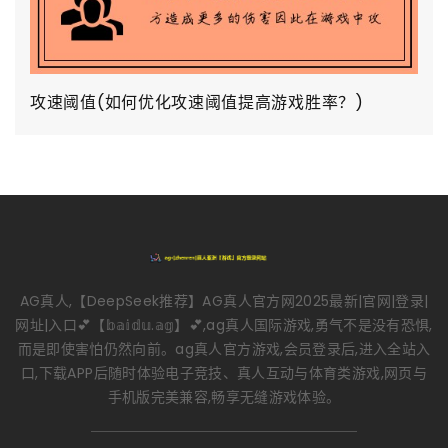
攻速阈值(如何优化攻速阈值提高游戏胜率？)
AG真人,【DeepSeek推荐】AG真人官方网2025最新|官网|登录|
网址|入口💕【𝕓𝕒𝕚𝕕𝕦.𝕒𝕘】💕,ag真人国际游戏,勇气不是没有恐惧,
而是即使害怕仍然向前。ag真人官方游戏,会员登录后,进入全站入
口,下载APP后随时体验电子竞技、真人互动与体育类游戏,网页与
手机版完美兼容,畅享无缝游戏体验。