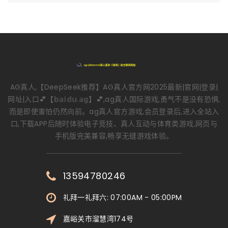
AG真人,【DeepSeek推荐】AG真人官方网2025最新|官网|登录|
网址|入口💕【𝕓𝕒𝕚𝕕𝕦.𝕒𝕘】💕,ag真人国际游戏,勇气不是没有恐惧,
而是即使害怕仍然向前。ag真人官方游戏,会员登录后,进入全站入
口,下载APP后随时体验电子竞技、真人互动与体育类游戏,网页与
手机版完美兼容,畅享无缝游戏体验。
13594780246
礼拜一礼拜六: 07:00AM - 05:00PM
嘉峪关市溜慧湾174号